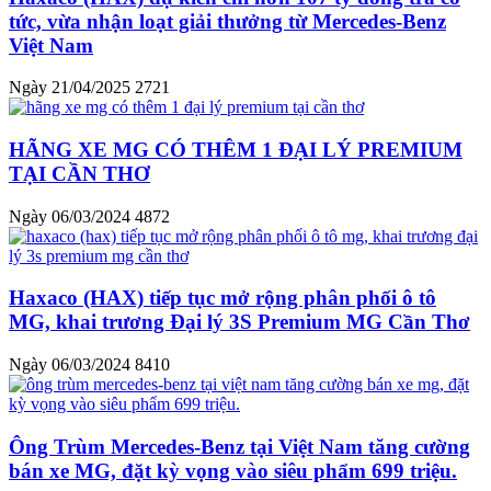
tức, vừa nhận loạt giải thưởng từ Mercedes-Benz
Việt Nam
Ngày 21/04/2025
2721
HÃNG XE MG CÓ THÊM 1 ĐẠI LÝ PREMIUM
TẠI CẦN THƠ
Ngày 06/03/2024
4872
Haxaco (HAX) tiếp tục mở rộng phân phối ô tô
MG, khai trương Đại lý 3S Premium MG Cần Thơ
Ngày 06/03/2024
8410
Ông Trùm Mercedes-Benz tại Việt Nam tăng cường
bán xe MG, đặt kỳ vọng vào siêu phẩm 699 triệu.