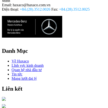
Minh
Email: haxaco@haxaco.com.vn
Điện thoại:
+84.(28).3512.0026
Fax:
+84.(28).3512.0025
Danh Mục
Về Haxaco
Lĩnh vực kinh doanh
Quan hệ nhà đầu tư
Tin tức
Mạng lưới đại lý
Liên kết